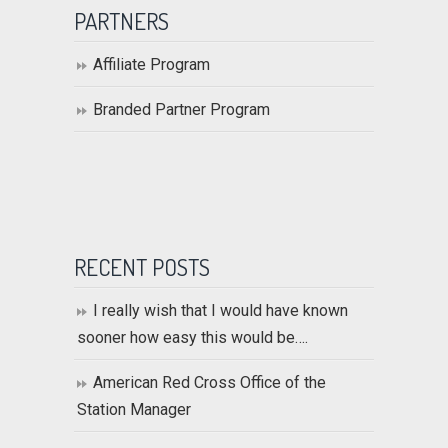
PARTNERS
Affiliate Program
Branded Partner Program
RECENT POSTS
I really wish that I would have known
sooner how easy this would be….
American Red Cross Office of the
Station Manager