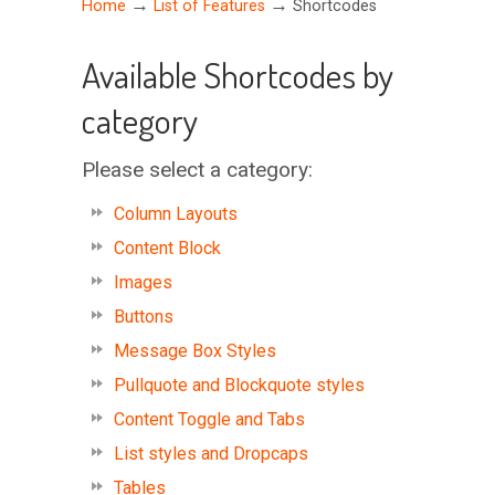
→
→
Home
List of Features
Shortcodes
en unieke alternatieven, Casino1 is inderdaad waarschijnlijk voor
elk wat wils als hun gedurfde bewering suggereert.
Available Shortcodes by
Pink Panther Free Play Demo
Een zeer belangrijke marker van een legitieme bonus is de
category
ervaring van andere spelers die zich voor u had aangemeld.
Zelfs degenen die nieuw zijn voor online gaming zullen in een
Please select a category:
mum van tijd grip krijgen op de besturingselementen.
Column Layouts
Content Block
Casino The Hague vergunning
Images
Buttons
Wild Sultan Casino 100 Free Spins
Wanneer u op zoek bent naar de beste gokkasten, moet u
Message Box Styles
erkennen dat er een paar mannen en vrouwen die een heleboel
Pullquote and Blockquote styles
ervaring met casino's die specifiek zijn.
Content Toggle and Tabs
Allwins Casino 100 Free Spins
List styles and Dropcaps
Dit is VEGAS CASINO geeft 100 gratis SPINS geen storting
Tables