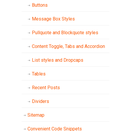
Buttons
Message Box Styles
Pullquote and Blockquote styles
Content Toggle, Tabs and Accordion
List styles and Dropcaps
Tables
Recent Posts
Dividers
Sitemap
Convenient Code Snippets