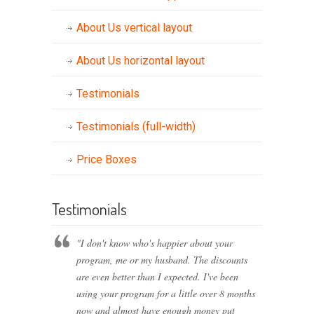
About Us vertical layout
About Us horizontal layout
Testimonials
Testimonials (full-width)
Price Boxes
Testimonials
"I don't know who's happier about your
program, me or my husband. The discounts
are even better than I expected. I've been
using your program for a little over 8 months
now and almost have enough money put