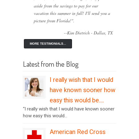
aside from the savings to pay for our
vacation this summer in full! I'll send you a
picture from Florida!".
--Kim Dietrich - Dallas, TX
MORE TESTIMONIALS...
Latest from the Blog
I really wish that I would
have known sooner how
easy this would be….
“I really wish that I would have known sooner
how easy this would...
American Red Cross